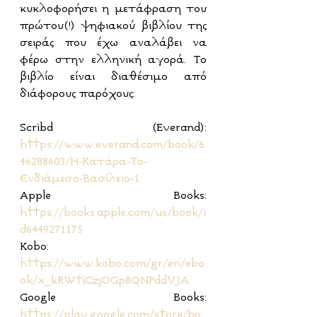
κυκλοφορήσει η μετάφραση του 
πρώτου(!) ψηφιακού βιβλίου της 
σειράς που έχω αναλάβει να 
φέρω στην ελληνική αγορά. Το 
βιβλίο είναι διαθέσιμο από 
διάφορους παρόχους: 
Scribd (Everand): 
https://www.everand.com/book/6
46288603/Η-Κατάρα-Το-
Ενδιάμεσο-Βασίλειο-1
Apple Books: 
https://books.apple.com/us/book/i
d6449271175
Kobo: 
https://www.kobo.com/gr/en/ebo
ok/x_kRWtiCzjOGp8QNPddVJA
Google Books: 
https://play.google.com/store/bo