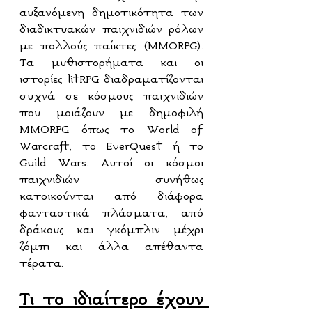
αυξανόμενη δημοτικότητα των 
διαδικτυακών παιχνιδιών ρόλων 
με πολλούς παίκτες (MMORPG). 
Τα μυθιστορήματα και οι 
ιστορίες litRPG διαδραματίζονται 
συχνά σε κόσμους παιχνιδιών 
που μοιάζουν με δημοφιλή 
MMORPG όπως το World of 
Warcraft, το EverQuest ή το 
Guild Wars. Αυτοί οι κόσμοι 
παιχνιδιών συνήθως 
κατοικούνται από διάφορα 
φανταστικά πλάσματα, από 
δράκους και γκόμπλιν μέχρι 
ζόμπι και άλλα απέθαντα 
τέρατα.
Τι το ιδιαίτερο έχουν 