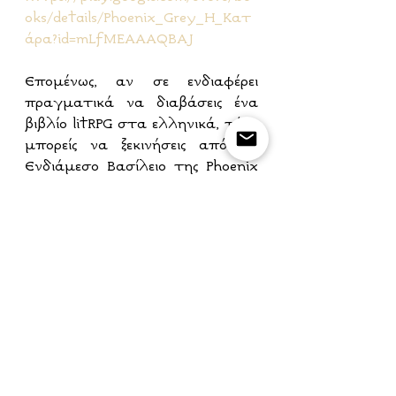
oks/details/Phoenix_Grey_Η_Κατ
άρα?id=mLfMEAAAQBAJ
Επομένως, αν σε ενδιαφέρει 
πραγματικά να διαβάσεις ένα 
βιβλίο litRPG στα ελληνικά, τότε 
μπορείς να ξεκινήσεις από το 
Ενδιάμεσο Βασίλειο της Phoenix 
Grey. Ακολούθησε την επίσημη 
σελίδα της σειράς στο FB: 
https://www.facebook.com/there
almbetweengr
.
Επίσης, μπορείς να αγοράσεις 
και να διαβάσεις το νέο μου 
βιβλίο Πριν το Χάραμα από τις 
εκδόσεις Παράξενος Ελκυστής. 
Θα βρεις πληροφορίες εδώ: 